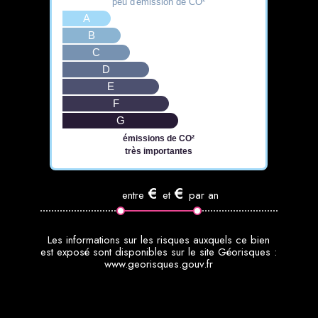
peu d'émission de CO²
A
B
C
D
E
F
G
émissions de CO²
très importantes
€
€
entre
et
par an
www.georisques.gouv.fr