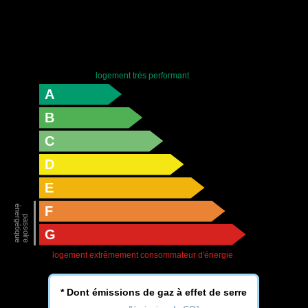
logement très performant
A
B
C
D
E
F
G
logement extrêmement consommateur d'énergie
* Dont émissions de gaz à effet de serre