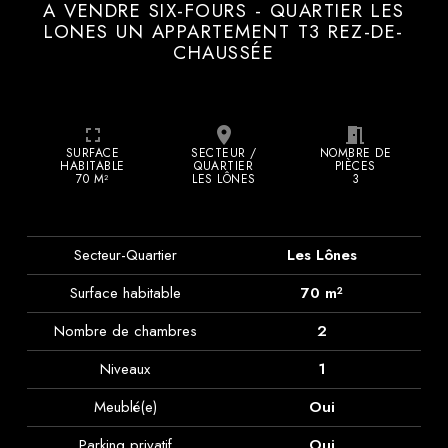
A VENDRE SIX-FOURS - QUARTIER LES
LONES UN APPARTEMENT T3 REZ-DE-
CHAUSSÉE
fullscreen
place
meeting_room
SURFACE
SECTEUR /
NOMBRE DE
HABITABLE
QUARTIER
PIÈCES
70 M²
LES LÔNES
3
Secteur-Quartier
Les Lônes
Surface habitable
70 m²
Nombre de chambres
2
Niveaux
1
Meublé(e)
Oui
Parking privatif
Oui